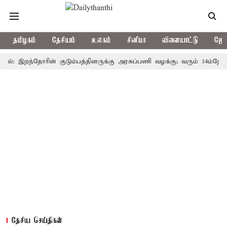
தமிழகம்
தேசியம்
உலகம்
சினிமா
விளையாட்டு
ஜோத
இறந்தோரின் குடும்பத்தினருக்கு அரசுப்பணி வழக்கு; வரும் 14ம்தேதி சுப்ரீ
தேசிய செய்திகள்