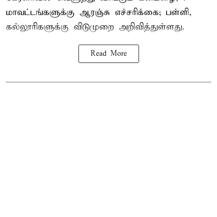
மாவட்டங்களுக்கு ஆரஞ்சு எச்சரிக்கை; பள்ளி,
கல்லூரிகளுக்கு விடுமுறை அறிவித்துள்ளது.
Read More