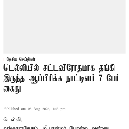
தேசிய செய்திகள்
டெல்லியில் சட்டவிரோதமாக தங்கி
இருந்த ஆப்பிரிக்க நாட்டினர் 7 பேர்
கைது
Published on
:
08 Aug 2026, 1:43 pm
டெல்லி,
வங்காளதேசம், மியான்மர் போன்ற அண்டை