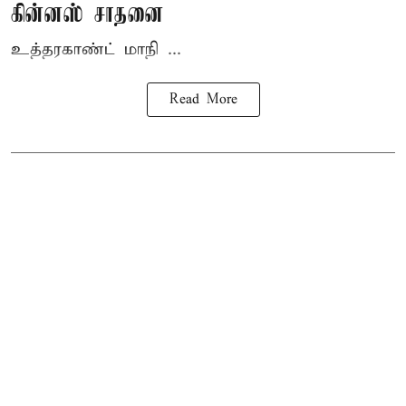
கின்னஸ் சாதனை
உத்தரகாண்ட் மாநி ...
Read More