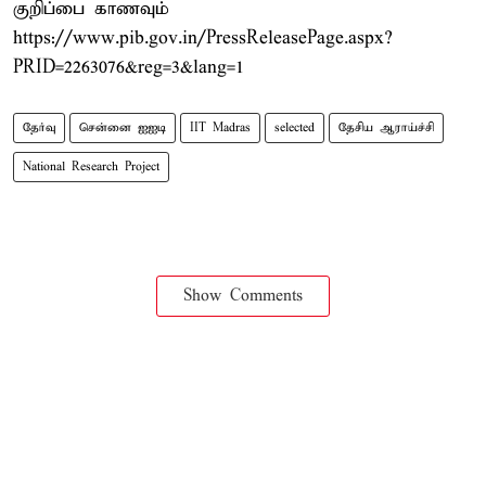
குறிப்பை காணவும்
https://www.pib.gov.in/PressReleasePage.aspx?
PRID=2263076&reg=3&lang=1
தேர்வு
சென்னை ஐஐடி
IIT Madras
selected
தேசிய ஆராய்ச்சி
National Research Project
Show Comments