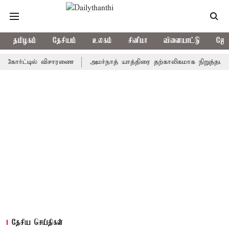
தமிழகம்
தேசியம்
உலகம்
சினிமா
விளையாட்டு
ஜோத
்ட்டில் விசாரணை
அமர்நாத் யாத்திரை தற்காலிகமாக நிறுத்தம்
இமா
தேசிய செய்திகள்