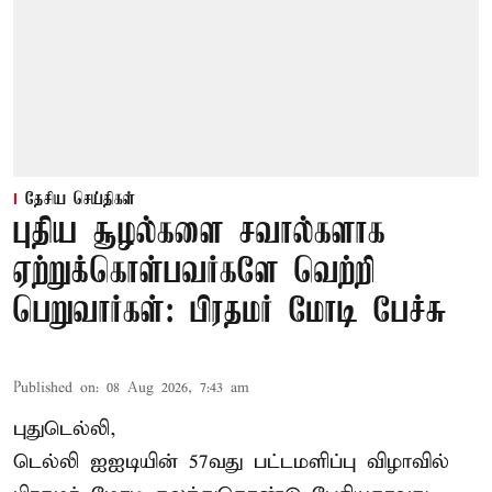
தேசிய செய்திகள்
புதிய சூழல்களை சவால்களாக
ஏற்றுக்கொள்பவர்களே வெற்றி
பெறுவார்கள்: பிரதமர் மோடி பேச்சு
Published on
:
08 Aug 2026, 7:43 am
புதுடெல்லி,
டெல்லி ஐஐடியின் 57வது பட்டமளிப்பு விழாவில்