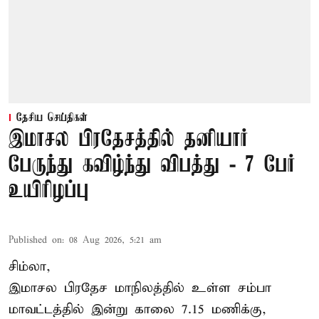
தேசிய செய்திகள்
இமாசல பிரதேசத்தில் தனியார்
பேருந்து கவிழ்ந்து விபத்து - 7 பேர்
உயிரிழப்பு
Published on
:
08 Aug 2026, 5:21 am
சிம்லா,
இமாசல பிரதேச மாநிலத்தில் உள்ள சம்பா
மாவட்டத்தில் இன்று காலை 7.15 மணிக்கு,