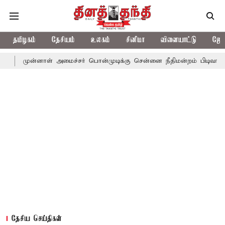
தமிழகம்
தேசியம்
உலகம்
சினிமா
விளையாட்டு
ஜோத
னாள் அமைச்சர் பொன்முடிக்கு சென்னை நீதிமன்றம் பிடிவாராண்ட்
தொ
தேசிய செய்திகள்