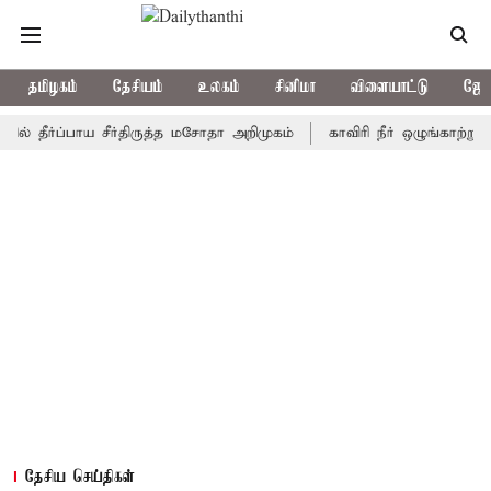
தமிழகம்
தேசியம்
உலகம்
சினிமா
விளையாட்டு
ஜோத
்ப்பாய சீர்திருத்த மசோதா அறிமுகம்
காவிரி நீர் ஒழுங்காற்று குழு ந
தேசிய செய்திகள்