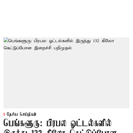
தேசிய செய்திகள்
பெங்களூரு: பிரபல ஓட்டல்களில்