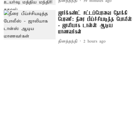
தினத்தந்தி
59 minutes ago
ஜார்க்கண்ட் சட்டப்பேரவை நோக்கி
பேரணி: நீரை பீய்ச்சியடித்த போலீஸ்
- ஜாலியாக டான்ஸ் ஆடிய
மாணவர்கள்
தினத்தந்தி
2 hours ago