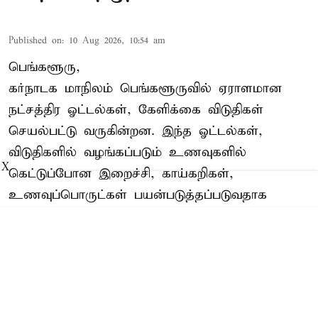
Published on
:
10 Aug 2026, 10:54 am
பெங்களூரு,
கர்நாடக மாநிலம் பெங்களூருவில் ஏராளமான
நட்சத்திர ஓட்டல்கள், கேளிக்கை விடுதிகள்
செயல்பட்டு வருகின்றன. இந்த ஓட்டல்கள்,
விடுதிகளில் வழங்கப்படும் உணவுகளில்
X
கெட்டுப்போன
இறைச்சி
, காய்கறிகள்,
உணவுப்பொருட்கள் பயன்படுத்தப்படுவதாக
தொடர்ந்து புகார்கள் எழுந்த வண்ணம் உள்ளன.
கெட்டுப்போன இறைச்சி பறிமுதல்
இதையடுத்து, பெங்களூருவில் உள்ள ...
Read More