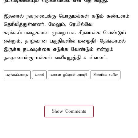
நடவடிக்கையும் எடுக்கவில்ல என தெரிகிறது.
இதனால் நகரசபைக்கு பொதுமக்கள் கடும் கண்டனம்
தெரிவித்துள்ளனர். மேலும், ரெயில்வே
சுரங்கப்பாதைகளை முறையாக சீரமைக்க வேண்டும்
என்றும், தாழ்வான பகுதிகளில் மழைநீர் தேங்காமல்
இருக்க நடவடிக்கை எடுக்க வேண்டும் என்றும்
நகரசபைக்கு மக்கள் வலியுறுத்தி உள்ளனர்.
சுரங்கப்பாதை
tunnel
வாகன ஓட்டிகள் அவதி
Motorists suffer
Show Comments