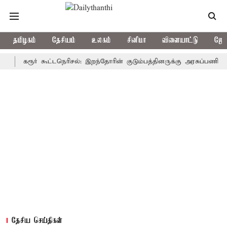
தமிழகம்
தேசியம்
உலகம்
சினிமா
விளையாட்டு
ஜோத
கரூர் கூட்டநெரிசல்: இறந்தோரின் குடும்பத்தினருக்கு அரசுப்பணி வழக்கு; வ
தேசிய செய்திகள்