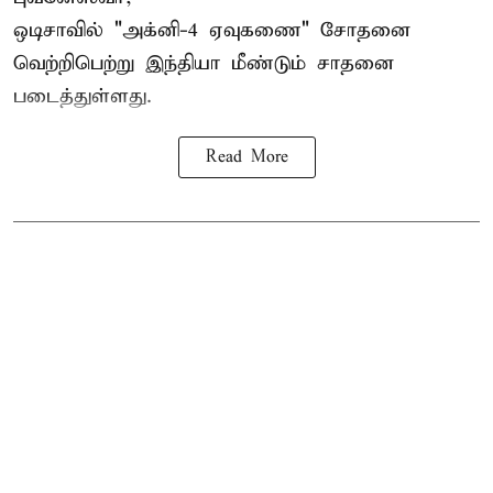
ஒடிசாவில் "அக்னி-4 ஏவுகணை" சோதனை
வெற்றிபெற்று இந்தியா மீண்டும் சாதனை
படைத்துள்ளது.
Read More