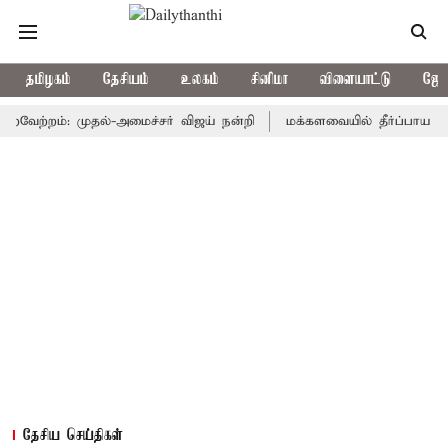
தமிழகம்
தேசியம்
உலகம்
சினிமா
விளையாட்டு
ஜோத
ற்றம்: முதல்-அமைச்சர் விஜய் நன்றி
மக்களவையில் தீர்ப்பாய சீர்திரு
தேசிய செய்திகள்