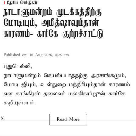
தேசிய செய்திகள்
நாடாளுமன்றம் முடக்கத்திற்கு
மோடியும், அமித்ஷாவும்தான்
காரணம்- கார்கே குற்றச்சாட்டு
Published on
:
10 Aug 2026, 8:26 am
புதுடெல்லி,
நாடாளுமன்றம் செயல்படாததற்கு அரசாங்கமும்,
மோடி ஜியும், உள்துறை மந்திரியும்தான் காரணம்
என காங்கிரஸ் தலைவர் மல்லிகார்ஜுன் கார்கே
கூறியுள்ளார்.
X
Read More