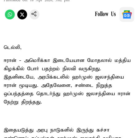
Published on
:
18 Apr 2026, 3:02 pm
Follow Us
டெல்லி,
ஈரான் - அமெரிக்கா இடையேயான மோதலால் மத்திய
கிழக்கில் போர் பதற்றம் நிலவி வருகிறது.
இதனிடையே, அரபிக்கடலில் ஹர்முஸ் ஜலசந்தியை
ஈரான் மூடியது. அதேவேளை, சண்டை நிறுத்த
ஒப்பந்தத்தை தொடர்ந்து ஹர்முஸ் ஜலசந்தியை ஈரான்
நேற்று திறந்தது.
இதையடுத்து அரபு நாடுகளில் இருந்து கச்சா