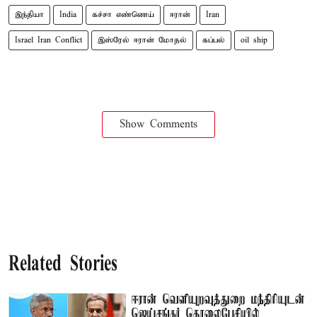
இந்தியா
India
கச்சா எண்ணெய்
ஈரான்
Iran
Israel Iran Conflict
இஸ்ரேல் ஈரான் மோதல்
கப்பல்
oil ship
Show Comments
Related Stories
ஈரான் வெளியுறவுத்துறை மந்திரியுடன்
ஜெய்சங்கர் தொலைபேசியில்