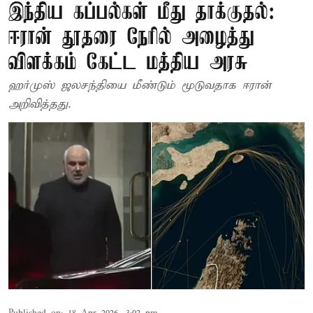
இந்திய கப்பல்கள் மீது தாக்குதல்:
ஈரான் தூதரை நேரில் அழைத்து
விளக்கம் கேட்ட மத்திய அரசு
ஹர்முஸ் ஜலசந்தியை மீண்டும் மூடுவதாக ஈரான்
அறிவித்தது.