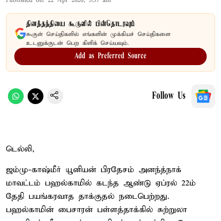
Published on
:
22 Apr 2026, 5:57 am
தினத்தந்தியை கூகுளில் பின்தொடரவும்
கூகுள் செய்திகளில் எங்களின் முக்கியச் செய்திகளை
உடனுக்குடன் பெற கிளிக் செய்யவும்.
Add as Preferred Source
Follow Us
டெல்லி,
ஜம்மு-காஷ்மீர் யூனியன் பிரதேசம் அனந்த்நாக்
மாவட்டம் பஹல்காமில் கடந்த ஆண்டு ஏப்ரல் 22ம்
தேதி பயங்கரவாத தாக்குதல் நடைபெற்றது.
பஹல்காமின் பைசாரன் பள்ளத்தாக்கில் சுற்றுலா