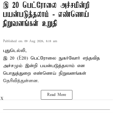
இ 20 பெட்ரோலை அச்சமின்றி
பயன்படுத்தலாம் - எண்ணெய்
நிறுவனங்கள் உறுதி
Published on
:
09 Aug 2026, 8:18 am
புதுடெல்லி,
இ 20 (E20) பெட்ரோலை நுகர்வோர் எந்தவித
அச்சமும் இன்றி பயன்படுத்தலாம் என
பொதுத்துறை எண்ணெய் நிறுவனங்கள்
தெரிவித்துள்ளன.
Read More
X