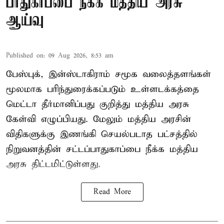
பாதுகாப்பை நீக்க மத்திய அரசு
ஆய்வு
Published on
:
09 Aug 2026, 8:53 am
பேஸ்புக், இன்ஸ்டாகிராம் சமூக வலைத்தளங்கள்
மூலமாக பரிந்துரைக்கப்படும் உள்ளடக்கத்தை
மெட்டா தீர்மானிப்பது குறித்து மத்திய அரசு
கேள்வி எழுப்பியது. மேலும் மத்திய அரசின்
விதிகளுக்கு இணங்கி செயல்படாத பட்சத்தில்
நிறுவனத்தின் சட்டப்பாதுகாப்பை நீக்க மத்திய
அரசு திட்டமிட்டுள்ளது.
Read More