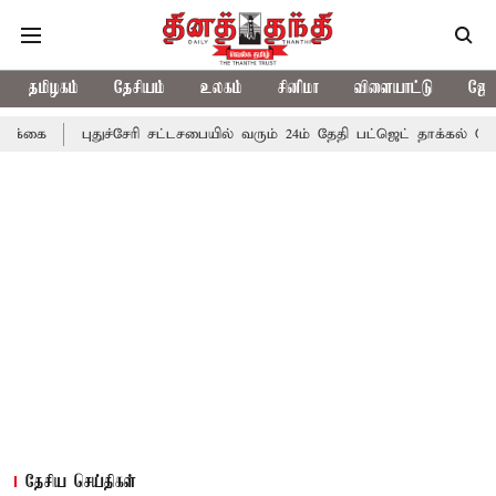
தமிழகம்
தேசியம்
உலகம்
சினிமா
விளையாட்டு
ஜோத
ுதுச்சேரி சட்டசபையில் வரும் 24ம் தேதி பட்ஜெட் தாக்கல் செய்கிறார் முத
தேசிய செய்திகள்