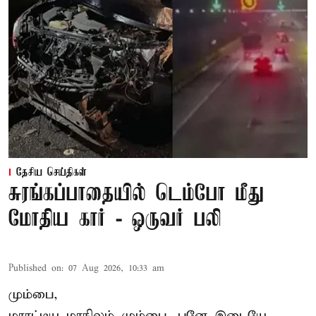
தேசிய செய்திகள்
சுரங்கப்பாதையில் டெம்போ மீது
மோதிய கார் - ஒருவர் பலி
Published on
:
07 Aug 2026, 10:33 am
மும்பை,
மராட்டிய மாநிலம் மும்பை, புனே இடையே