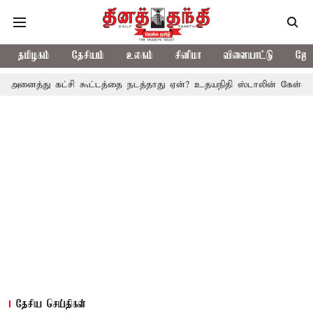
தமிழகம்
தேசியம்
உலகம்
சினிமா
விளையாட்டு
ஜோத
 கட்சி கூட்டத்தை நடத்தாது ஏன்? உதயநிதி ஸ்டாலின் கேள்வி
த.வெ.க.
தேசிய செய்திகள்