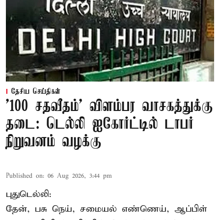
தேசிய செய்திகள்
'100 சதவீதம்' விளம்பர வாசகத்துக்கு
தடை: டெல்லி ஐகோர்ட்டில் டாபர்
நிறுவனம் வழக்கு
Published on
:
06 Aug 2026, 3:44 pm
புதுடெல்லி:
தேன், பசு நெய், சமையல் எண்ணெய், ஆப்பிள்