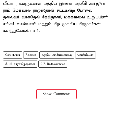
விவகாரங்களுக்கான மத்திய இணை மந்திரி அர்ஜுன்
ராம் மேக்வால் ராஜஸ்தான் சட்டமன்ற பேரவை
தலைவர் வாசுதேவ் தேவ்நானி, மக்களவை உறுப்பினர்
சங்கர் லால்வானி மற்றும் பிற முக்கிய பிரமுகர்கள்
கலந்துகொண்டனர்.
Constitution
Released
இந்திய அரசியலமைப்பு
வெளியிட்டார்
சி. பி. ராதாகிருஷ்ணன்
C.P. Radhakrishnan
Show Comments