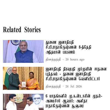
Related Stories
துணை ஜனாதிபதி
சி.பி.ராதாகிருஷ்ணன் 8-ந்தேதி
அந்தமான் பயணம்
தினத்தந்தி
20 hours ago
ஜனாதிபதி திரவுபதி முர்முவின் சாதனை
புத்தகம் - துணை ஜனாதிபதி
சி.பி.ராதாகிருஷ்ணன் வெளியிட்டார்
தினத்தந்தி
28 Jul 2026
6 மாதங்களில் மு.க.ஸ்டாலின் முதல்-
அமைச்சர் ஆவார்: அனிதா
ராதாகிருஷ்ணன் சூளுரை