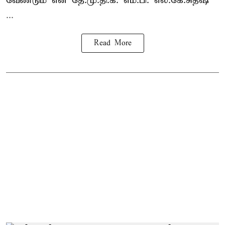
வேண்டும் என தே.மு.தி.க. எம்.பி. எல்.கே.சுதீஷ்
...
Read More