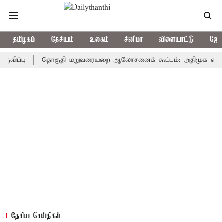
தமிழகம்
தேசியம்
உலகம்
சினிமா
விளையாட்டு
ஜோத
பு
தொகுதி மறுவரையறை ஆலோசனைக் கூட்டம்: அதிமுக எம்பிக்கள் ப
தேசிய செய்திகள்