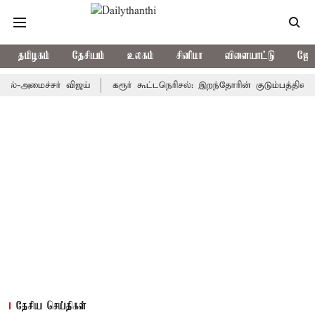
தமிழகம்
தேசியம்
உலகம்
சினிமா
விளையாட்டு
ஜோத
அமைச்சர் விஜய்
கரூர் கூட்டநெரிசல்: இறந்தோரின் குடும்பத்தினருக்கு 
தேசிய செய்திகள்