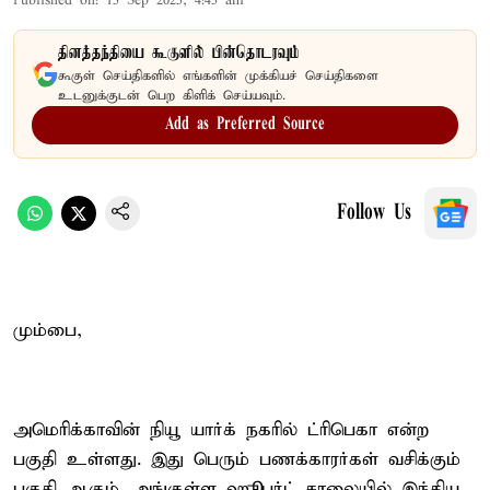
Published on
:
15 Sep 2025, 4:45 am
தினத்தந்தியை கூகுளில் பின்தொடரவும்
கூகுள் செய்திகளில் எங்களின் முக்கியச் செய்திகளை
உடனுக்குடன் பெற கிளிக் செய்யவும்.
Add as Preferred Source
Follow Us
மும்பை,
அமெரிக்காவின் நியூ யார்க் நகரில் ட்ரிபெகா என்ற
பகுதி உள்ளது. இது பெரும் பணக்காரர்கள் வசிக்கும்
பகுதி ஆகும். அங்குள்ள ஹூபர்ட் சாலையில் இந்திய