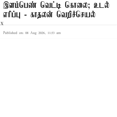
இளம்பெண் வெட்டி கொலை; உடல்
எரிப்பு - காதலன் வெறிச்செயல்
X
Published on
:
08 Aug 2026, 11:53 am
திருப்பதி,
ஆந்திரா மாநிலம்,பல்நாடு மாவட்டம், கரம்புடி
அடுத்த இன்பராஜு பள்ளியை சேர்ந்தவர் பால
சைதுலு. சிலக்கலூரி பேட்டையை சேர்ந்தவர்
ஷேக் ஹசீனா (வயது 24). இருவரும் வெவ்வேறு
கல்லூரியில் படித்து வந்தனர். தேர்வு எழுத
சென்றபோது இருவருக்கும் அறிமுகம் ஏற்பட்டு
காதலாக மாறியது. இந்த நிலையில் தேர்வு
முடிவில் பால் சைதுலு தோல்வி அடைந்து தனது
சொந்த ஊரில் விவசாயம் செய்து வருகிறார். சேக்