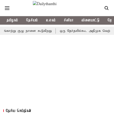
தமிழகம்
தேசியம்
உலகம்
சினிமா
விளையாட்டு
ஜோத
ாற்று குழு நாளை கூடுகிறது
ஒரு தேர்தலில்கூட அதிமுக வெற்றிபெறவில்
தேசிய செய்திகள்