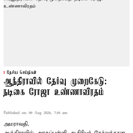
தேசிய செய்திகள்
ஆந்திராவில் தேர்வு முறைகேடு:
நடிகை ரோஜா உண்ணாவிரதம்
Published on
:
09 Aug 2026, 7:56 am
அமராவதி,
ஆந்திராவில் அரசுப்பள்ளி ஆசிரியர் தேர்வுக்கான