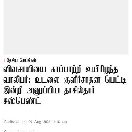
தேசிய செய்திகள்
விவசாயியை காப்பாற்றி உயிரிழந்த
வாலிபர்: உடலை குளிர்சாதன பெட்டி
இன்றி அனுப்பிய தாசில்தார்
சஸ்பெண்ட்
Published on
:
09 Aug 2026, 4:18 am