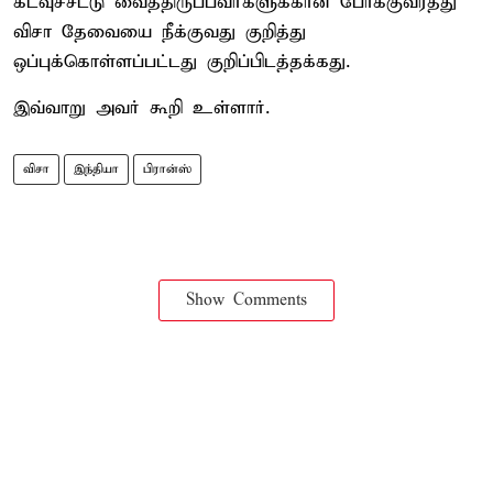
கடவுச்சீட்டு வைத்திருப்பவர்களுக்கான போக்குவரத்து
விசா தேவையை நீக்குவது குறித்து
ஒப்புக்கொள்ளப்பட்டது குறிப்பிடத்தக்கது.
இவ்வாறு அவர் கூறி உள்ளார்.
விசா
இந்தியா
பிரான்ஸ்
Show Comments