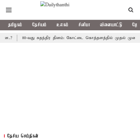
தமிழகம்
தேசியம்
உலகம்
சினிமா
விளையாட்டு
ஜோத
80-வது சுதந்திர தினம்: கோட்டை கொத்தளத்தில் முதல் முறையாக தேச
தேசிய செய்திகள்