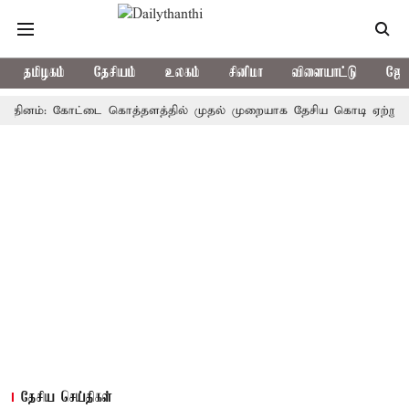
தமிழகம்
தேசியம்
உலகம்
சினிமா
விளையாட்டு
ஜோத
னம்: கோட்டை கொத்தளத்தில் முதல் முறையாக தேசிய கொடி ஏற்றுகிறார், மு
தேசிய செய்திகள்