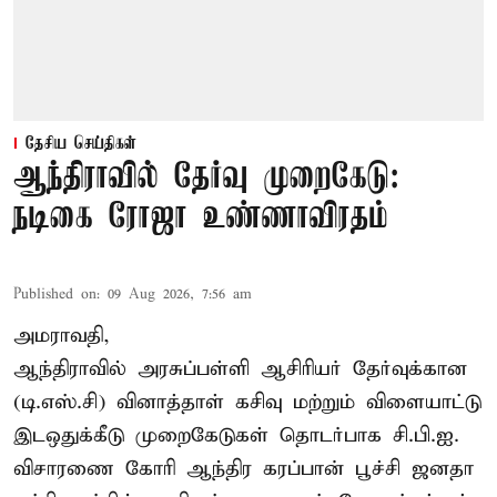
தேசிய செய்திகள்
ஆந்திராவில் தேர்வு முறைகேடு:
நடிகை ரோஜா உண்ணாவிரதம்
Published on
:
09 Aug 2026, 7:56 am
அமராவதி,
ஆந்திராவில் அரசுப்பள்ளி ஆசிரியர் தேர்வுக்கான
(டி.எஸ்.சி) வினாத்தாள் கசிவு மற்றும் விளையாட்டு
இடஒதுக்கீடு முறைகேடுகள் தொடர்பாக சி.பி.ஐ.
விசாரணை கோரி ஆந்திர கரப்பான் பூச்சி ஜனதா