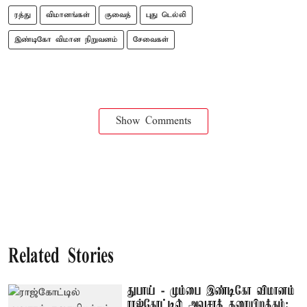
ரத்து
விமானங்கள்
குவைத்
புது டெல்லி
இண்டிகோ விமான நிறுவனம்
சேவைகள்
Show Comments
Related Stories
துபாய் - மும்பை இண்டிகோ விமானம்
ராஜ்கோட்டில் அவசரத் தரையிறக்கம்;