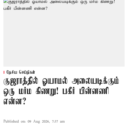
தேசிய செய்திகள்
குஜராத்தில் ஓயாமல் அலையடிக்கும்
ஒரு மர்ம கிணறு! பகீர் பின்னணி
என்ன?
Published on
:
09 Aug 2026, 7:37 am