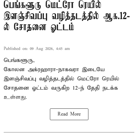
பெங்களூரு மெட்ரோ ரெயில்
இளஞ்சிவப்பு வழித்தடத்தில் ஆக.12-
ல் சோதனை ஓட்டம்
Published on
:
09 Aug 2026, 4:45 am
பெங்களூரு,
கோலன அக்ரஹாரா-நாகவரா இடையே
இளஞ்சிவப்பு வழித்தடத்தில் மெட்ரோ ரெயில்
சோதனை ஓட்டம் வருகிற 12-ந் தேதி நடக்க
உள்ளது.
Read More