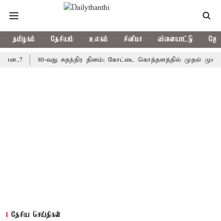
தமிழகம்
தேசியம்
உலகம்
சினிமா
விளையாட்டு
ஜோத
80-வது சுதந்திர தினம்: கோட்டை கொத்தளத்தில் முதல் முறையாக தே
தேசிய செய்திகள்