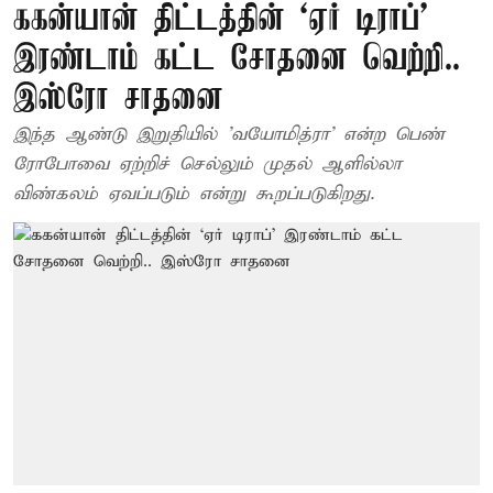
ககன்யான் திட்டத்தின் ‘ஏர் டிராப்’
இரண்டாம் கட்ட சோதனை வெற்றி..
இஸ்ரோ சாதனை
இந்த ஆண்டு இறுதியில் 'வயோமித்ரா' என்ற பெண்
ரோபோவை ஏற்றிச் செல்லும் முதல் ஆளில்லா
விண்கலம் ஏவப்படும் என்று கூறப்படுகிறது.