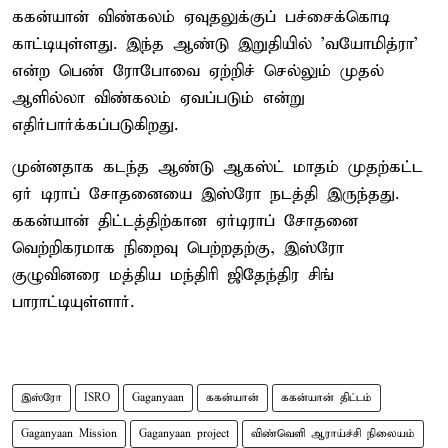
ககன்யான் விண்கலம் ஏவுதலுக்குப் பச்சைக்கொடி
காட்டியுள்ளது. இந்த ஆண்டு இறுதியில் 'வயோமித்ரா'
என்ற பெண் ரோபோவை ஏற்றிச் செல்லும் முதல்
ஆளில்லா விண்கலம் ஏவப்படும் என்று
எதிர்பார்க்கப்படுகிறது.
முன்னதாக கடந்த ஆண்டு ஆகஸ்ட் மாதம் முதற்கட்ட
ஏர் டிராப் சோதனையை இஸ்ரோ நடத்தி இருந்தது.
ககன்யான் திட்டத்திற்கான ஏர்டிராப் சோதனை
வெற்றிகரமாக நிறைவு பெற்றதற்கு, இஸ்ரோ
குழுவினரை மத்திய மந்திரி ஜிதேந்திர சிங்
பாராட்டியுள்ளார்.
இஸ்ரோ
ISRO
Gaganyaan
ககன்யான்
ககன்யான் திட்டம்
Gaganyaan Mission
Gaganyaan project
விண்வெளி ஆராய்ச்சி நிலையம்