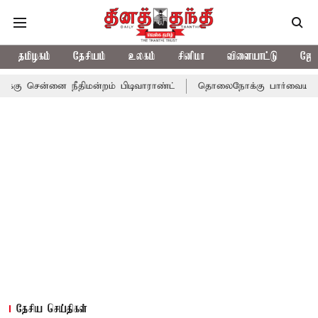
தமிழகம்
தேசியம்
உலகம்
சினிமா
விளையாட்டு
ஜோத
்னை நீதிமன்றம் பிடிவாராண்ட்
தொலைநோக்கு பார்வையுடன் கூடிய வே
தேசிய செய்திகள்