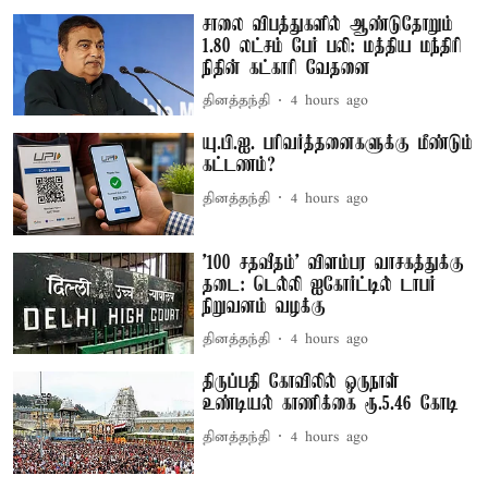
சாலை விபத்துகளில் ஆண்டுதோறும்
1.80 லட்சம் பேர் பலி: மத்திய மந்திரி
நிதின் கட்காரி வேதனை
தினத்தந்தி
4 hours ago
யு.பி.ஐ. பரிவர்த்தனைகளுக்கு மீண்டும்
கட்டணம்?
தினத்தந்தி
4 hours ago
'100 சதவீதம்' விளம்பர வாசகத்துக்கு
தடை: டெல்லி ஐகோர்ட்டில் டாபர்
நிறுவனம் வழக்கு
தினத்தந்தி
4 hours ago
திருப்பதி கோவிலில் ஒருநாள்
உண்டியல் காணிக்கை ரூ.5.46 கோடி
தினத்தந்தி
4 hours ago