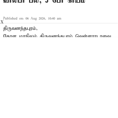
வாலிபர் பலி; 3 பேர் காயம்
Published on
:
06 Aug 2026, 10:40 am
X
திருவனந்தபுரம்,
கேரள மாநிலம் திருவனந்தபுரம் வெள்ளராடாவை
சேர்ந்தவர் எர்னஸ்ட் (வயது 38). இவர் இன்று
காலை தனது குடும்பத்தினருடன்
திருவனந்தபுரத்தில் இருந்து காரில்
கட்டப்பனாவுக்கு புறப்பட்டார்.
Read More