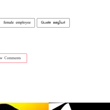
female employee
பெண் ஊழியர்
ow Comments