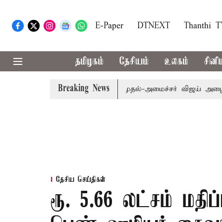
E-Paper
DTNEXT
Thanthi 
தமிழகம்
தேசியம்
உலகம்
சினி
Breaking News
்.பி.க்கள் கூட்டத்துக்கு முதல்-அமைச்சர் விஜய் அழைப்பு
தேசிய செய்திகள்
ரூ. 5.66 லட்சம் மதிப