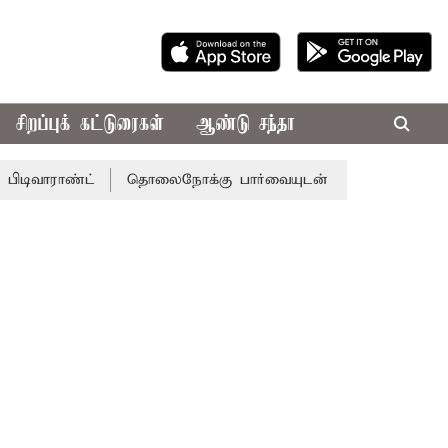
சிறப்புக் கட்டுரைகள்
ஆண்டு சந்தா
ண்ட்
தொலைநோக்கு பார்வையுடன் கூடிய வேளாண் பட்ஜெட்: 