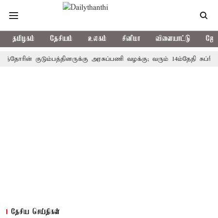
தமிழகம்
தேசியம்
உலகம்
சினிமா
விளையாட்டு
ஜோத
ரின் குடும்பத்தினருக்கு அரசுப்பணி வழக்கு; வரும் 14ம்தேதி சுப்ரீம்கோர்ட
தேசிய செய்திகள்