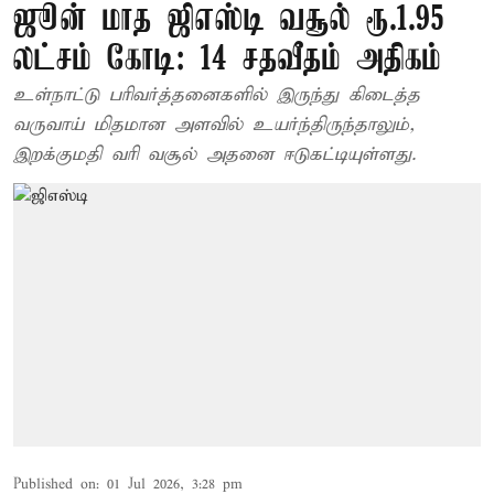
ஜூன் மாத ஜிஎஸ்டி வசூல் ரூ.1.95
லட்சம் கோடி: 14 சதவீதம் அதிகம்
உள்நாட்டு பரிவர்த்தனைகளில் இருந்து கிடைத்த
வருவாய் மிதமான அளவில் உயர்ந்திருந்தாலும்,
இறக்குமதி வரி வசூல் அதனை ஈடுகட்டியுள்ளது.
Published on
:
01 Jul 2026, 3:28 pm