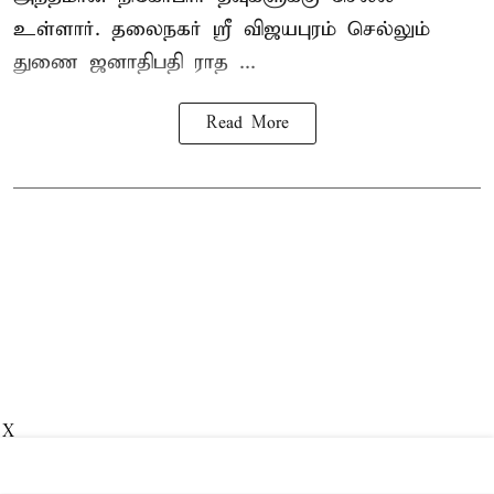
உள்ளார். தலைநகர் ஸ்ரீ விஜயபுரம் செல்லும்
துணை ஜனாதிபதி ராத ...
Read More
X