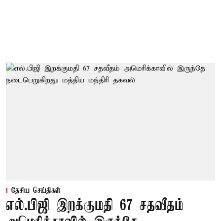
தேசிய செய்திகள்
எல்.பிஜி இறக்குமதி 67 சதவீதம்