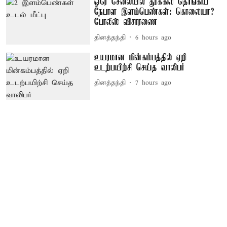
ஒரே சேலையில் தூக்கில் தொங்கிய
நேபாள இளம்பெண்கள்: கொலையா?
போலீஸ் விசாரணை
தினத்தந்தி
6 hours ago
உயரமான மின்கம்பத்தில் ஏறி
உடற்பயிற்சி செய்த வாலிபர்
தினத்தந்தி
7 hours ago