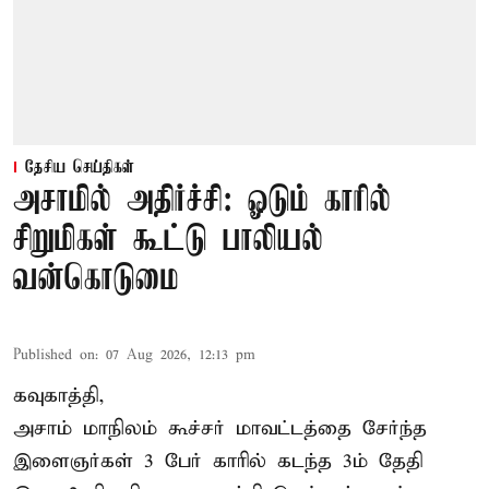
தேசிய செய்திகள்
அசாமில் அதிர்ச்சி: ஓடும் காரில்
சிறுமிகள் கூட்டு பாலியல்
வன்கொடுமை
Published on
:
07 Aug 2026, 12:13 pm
கவுகாத்தி,
அசாம்
மாநிலம் கூச்சர் மாவட்டத்தை சேர்ந்த
இளைஞர்கள் 3 பேர் காரில் கடந்த 3ம் தேதி