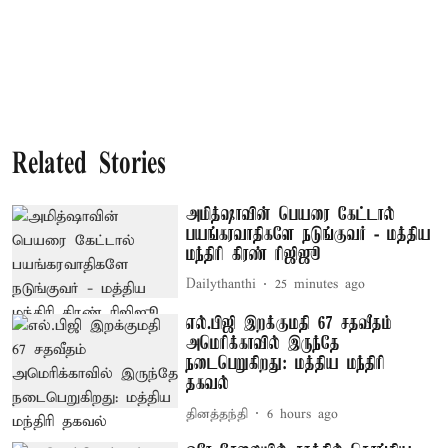
Related Stories
அமித்ஷாவின் பெயரை கேட்டால்
பயங்கரவாதிகளே நடுங்குவர் - மத்திய
மந்திரி கிரண் ரிஜிஜூ
Dailythanthi
25 minutes ago
எல்.பிஜி இறக்குமதி 67 சதவீதம்
அமெரிக்காவில் இருந்தே
நடைபெறுகிறது: மத்திய மந்திரி
தகவல்
தினத்தந்தி
6 hours ago