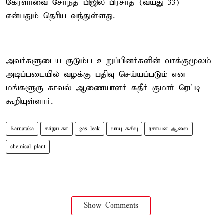
கேரளாவை சேர்ந்த பிஜில் பிரசாத் (வயது 33)
என்பதும் தெரிய வந்துள்ளது.
அவர்களுடைய குடும்ப உறுப்பினர்களின் வாக்குமூலம்
அடிப்படையில் வழக்கு பதிவு செய்யப்படும் என
மங்களூரு காவல் ஆணையாளர் சுதீர் குமார் ரெட்டி
கூறியுள்ளார்.
Karnataka
கர்நாடகா
gas leak
வாயு கசிவு
ரசாயன ஆலை
chemical plant
Show Comments