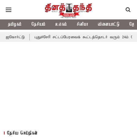
தமிழகம்
தேசியம்
உலகம்
சினிமா
விளையாட்டு
ஜோத
புதுச்சேரி சட்டப்பேரவைக் கூட்டத்தொடர் வரும் 24ம் தொடங்கும் என 
தேசிய செய்திகள்