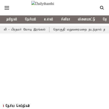
தமிழகம்
தேசியம்
உலகம்
சினிமா
விளையாட்டு
ஜோத
- பிரதமர் மோடி இரங்கல்
தொகுதி மறுவரையறை நடந்தால் தமிழக மக்
தேசிய செய்திகள்