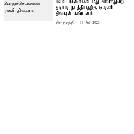
பள்ளி மாணவிகள் மீது காவல்துறை
தடியடி நடத்தியதற்கு டி.டி.வி
தினகரன் கண்டனம்
தினத்தந்தி
13 Jul 2026