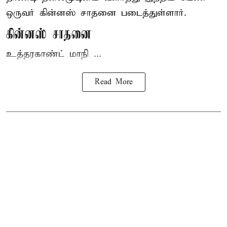
ஒருவர் கின்னஸ் சாதனை படைத்துள்ளார்.
கின்னஸ் சாதனை
உத்தரகாண்ட் மாநி ...
Read More