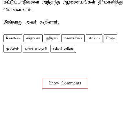
கட்டுப்பாடுகளை அந்தந்த ஆணையங்கள் தீர்மானித்து
கொள்ளலாம்.
இவ்வாறு அவர் கூறினார்.
Karnataka
கர்நாடகா
ஹிஜாப்
மாணவர்கள்
students
Burqa
முஸ்லிம்
பள்ளி கல்லூரி
school college
Show Comments