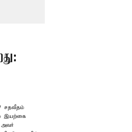
றது:
7 சதவீதம்
ம் இயற்கை
ு அவர்