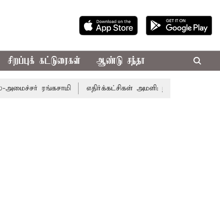
சிறப்புக் கட்டுரைகள்
ஆண்டு சந்தா
ச்சர் ரங்கசாமி
எதிர்க்கட்சிகள் அமளி: நாடாளுமன்ற இரு அ