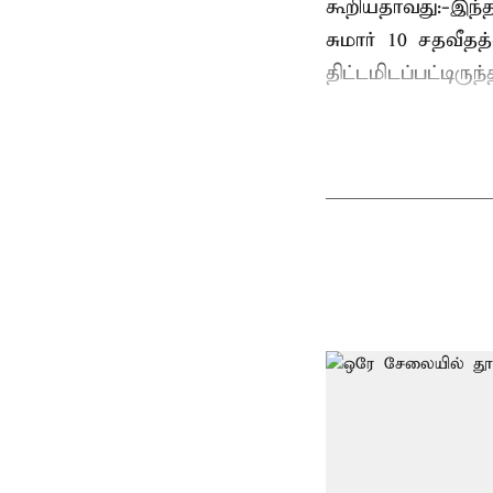
கூறியதாவது:-இந்
சுமார் 10 சதவீத
திட்டமிடப்பட்டிரு