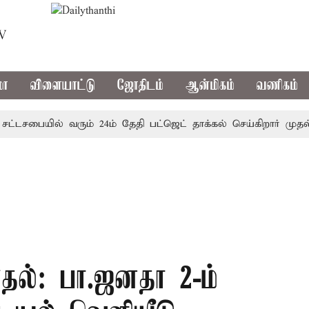
TV
மா
விளையாட்டு
ஜோதிடம்
ஆன்மிகம்
வணிகம்
டசபையில் வரும் 24ம் தேதி பட்ஜெட் தாக்கல் செய்கிறார் முதல்-அமை
தல்: பா.ஜனதா 2-ம்