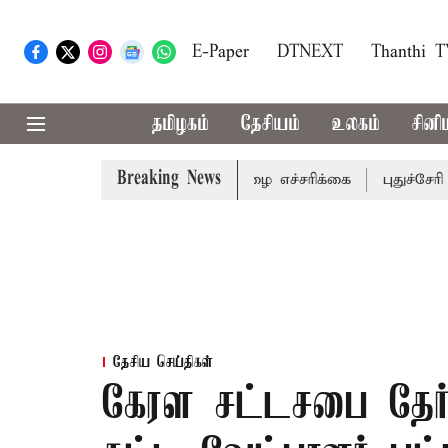
E-Paper
DTNEXT
Thanthi 
தமிழகம்
தேசியம்
உலகம்
சினி
Breaking News
ஆகிய மாவட்டங்களுக்கு கன மழை எச்சரிக்கை
புதுச்சேரி சட்
தேசிய செய்திகள்
கேரள சட்டசபை தேர்