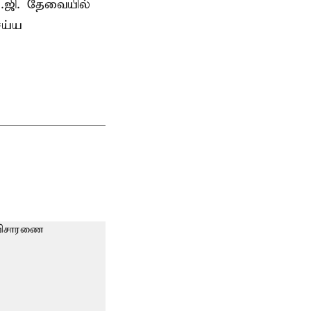
.ஜி. தேவையில்
ெய்ய