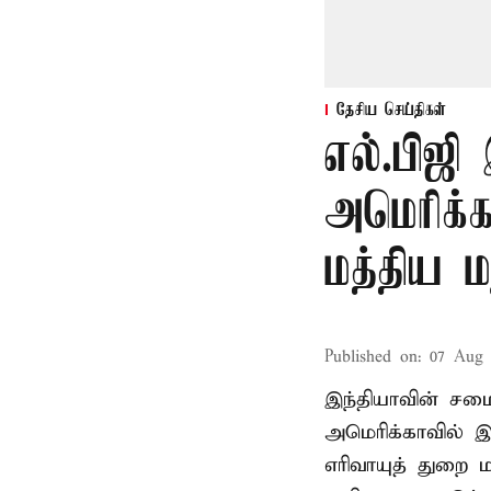
தேசிய செய்திகள்
எல்.பிஜி
அமெரிக்க
மத்திய ம
Published on
:
07 Aug 
இந்தியாவின் சமைய
அமெரிக்காவில் இ
எரிவாயுத் துறை மந