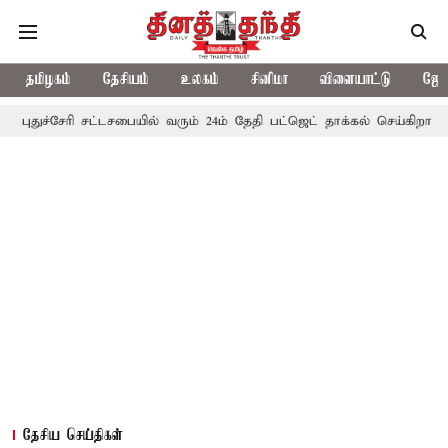
தமிழகம்
தேசியம்
உலகம்
சினிமா
விளையாட்டு
ஜோத
ி சட்டசபையில் வரும் 24ம் தேதி பட்ஜெட் தாக்கல் செய்கிறார் முதல்-அமைச்
தேசிய செய்திகள்