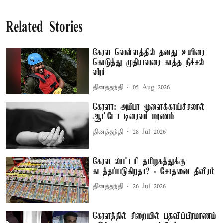
Related Stories
கேரள வெள்ளத்தில் தனது உயிரை
கொடுத்து முதியவரை காத்த நீச்சல்
வீரர்
தினத்தந்தி
05 Aug 2026
கேரளா: அமீபா மூளைக்காய்ச்சலால்
ஆட்டோ டிரைவர் மரணம்
தினத்தந்தி
28 Jul 2026
கேரள லாட்டரி தமிழகத்துக்கு
கடத்தப்படுகிறதா? - சோதனை தீவிரம்
தினத்தந்தி
26 Jul 2026
கேரளத்தில் சிறையில் பதவிப்பிரமாணம்