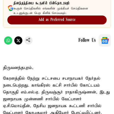
தினத்தந்தியை கூகுளில் பின்தொடரவும்
கூகுள் செய்திகளில் எங்களின் முக்கியச் செய்திகளை
உடனுக்குடன் பெற கிளிக் செய்யவும்.
Add as Preferred Source
Follow Us
திருவனந்தபுரம்,
கேரளத்தில் நேற்று சட்டசபை சபாநாயகர் தேர்தல்
நடைபெற்றது. காங்கிரஸ் கட்சி சார்பில் கோட்டயம்
தொகுதி எம்.எல்.ஏ. திருவஞ்சூர் ராதாகிருஷ்ணன், இடது
ஜனநாயக முன்னணி சார்பில் வேட்பாளர்
ஏ.சி.மொய்தீன், தேசிய ஜனநாயக கூட்டணி சார்பில்
வேட்பாளர் கோபகுமார் ஆகியோர் போட்டியிட்டனர்.