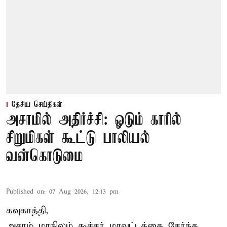
தேசிய செய்திகள்
அசாமில் அதிர்ச்சி: ஓடும் காரில்
சிறுமிகள் கூட்டு பாலியல்
வன்கொடுமை
Published on
:
07 Aug 2026, 12:13 pm
கவுகாத்தி,
அசாம்
மாநிலம் கூச்சர் மாவட்டத்தை சேர்ந்த