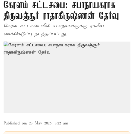
கேரளம் சட்டசபை: சபாநாயகராக
திருவஞ்சூர் ராதாகிருஷ்ணன் தேர்வு
கேரள சட்டசபையில் சபாநாயகருக்கு ரகசிய
வாக்கெடுப்பு நடத்தப்பட்டது.
Published on
:
23 May 2026, 3:22 am