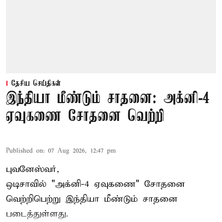
தேசிய செய்திகள்
இந்தியா மீண்டும் சாதனை: அக்னி-4
ஏவுகணை சோதனை வெற்றி
Published on
:
07 Aug 2026, 12:47 pm
புவனேஸ்வர்,
ஒடிசாவில் "அக்னி-4 ஏவுகணை" சோதனை
வெற்றிபெற்று இந்தியா மீண்டும் சாதனை
படைத்துள்ளது.