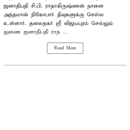
ஜனாதிபதி
சி.பி. ராதாகிருஷ்ணன்
நாளை
அந்தமான் நிகோபார் தீவுகளுக்கு செல்ல
உள்ளார். தலைநகர் ஸ்ரீ விஜயபுரம் செல்லும்
துணை ஜனாதிபதி ராத ...
Read More