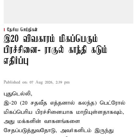
தேசிய செய்திகள்
இ20 விவகாரம் மிகப்பெரும்
பிரச்சினை- ராகுல் காந்தி கடும்
எதிர்ப்பு
Published on
:
07 Aug 2026, 2:39 pm
புதுடெல்லி,
இ-20 (20 சதவீத எத்தனால் கலந்த) பெட்ரோல்
மிகப்பெரிய பிரச்சினையாக மாறியுள்ளதாகவும்,
அது மக்களின் வாகனங்களை
சேதப்படுத்துவதோடு, அவர்களிடம் இருந்து