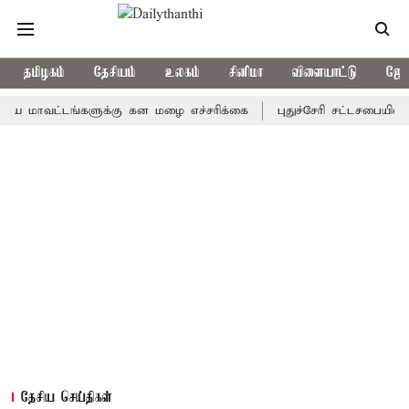
தமிழகம்
தேசியம்
உலகம்
சினிமா
விளையாட்டு
ஜோத
வட்டங்களுக்கு கன மழை எச்சரிக்கை
புதுச்சேரி சட்டசபையில் வரும் 
தேசிய செய்திகள்