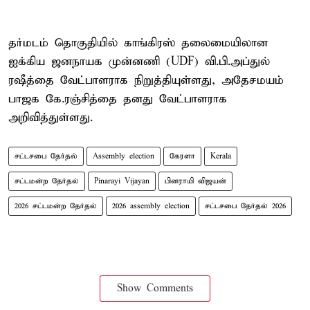
தர்மடம் தொகுதியில் காங்கிரஸ் தலைமையிலான
ஐக்கிய ஜனநாயக முன்னணி (UDF) வி.பி.அப்துல்
ரஷீத்தை வேட்பாளராக நிறுத்தியுள்ளது, அதேசமயம்
பாஜக கே.ரஞ்சித்தை தனது வேட்பாளராக
அறிவித்துள்ளது.
சட்டசபை தேர்தல்
Assembly election
கேரளா
Kerala
சட்டமன்ற தேர்தல்
Pinarayi Vijayan
பினராயி விஜயன்
2026 சட்டமன்ற தேர்தல்
2026 assembly election
சட்டசபை தேர்தல் 2026
Show Comments