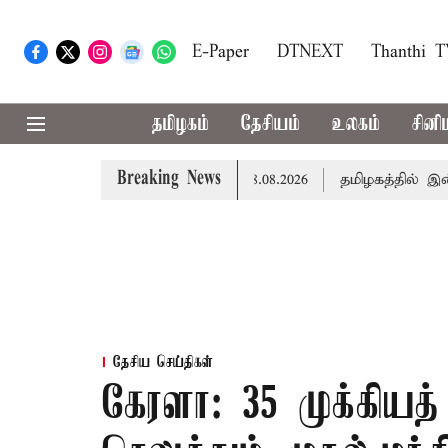
E-Paper
DTNEXT
Thanthi 
தமிழகம்
தேசியம்
உலகம்
சினி
Breaking News
ப்பு... இன்றைய ராசிபலன் 08.08.2026
தமிழகத்தில் இன்று 
தேசிய செய்திகள்
கேரளா: 35 முக்கியத