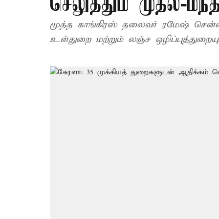
செலுத்தும் முதல்-மந்த
மூத்த காங்கிரஸ் தலைவர் ரமேஷ் சென்
உள்துறை மற்றும் லஞ்ச ஒழிப்புத்துறையும