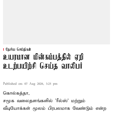
தேசிய செய்திகள்
உயரமான மின்கம்பத்தில் ஏறி
உடற்பயிற்சி செய்த வாலிபர்
Published on
:
07 Aug 2026, 3:25 pm
கொல்கத்தா,
சமூக வலைதளங்களில் '
ரீல்ஸ்
' மற்றும்
வீடியோக்கள் மூலம் பிரபலமாக வேண்டும் என்ற