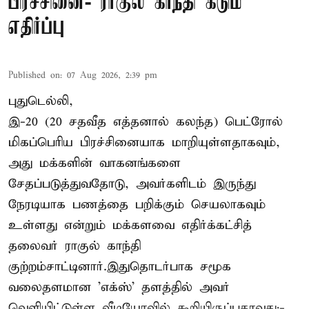
பிரச்சினை- ராகுல் காந்தி கடும்
எதிர்ப்பு
Published on
:
07 Aug 2026, 2:39 pm
புதுடெல்லி,
இ-20 (20 சதவீத எத்தனால் கலந்த) பெட்ரோல்
மிகப்பெரிய பிரச்சினையாக மாறியுள்ளதாகவும்,
அது மக்களின் வாகனங்களை
சேதப்படுத்துவதோடு, அவர்களிடம் இருந்து
நேரடியாக பணத்தை பறிக்கும் செயலாகவும்
உள்ளது என்றும் மக்களவை எதிர்க்கட்சித்
தலைவர் ராகுல் காந்தி
குற்றம்சாட்டினார்.இதுதொடர்பாக சமூக
வலைதளமான 'எக்ஸ்' தளத்தில் அவர்
வெளியிட்டுள்ள வீடியோவில் கூறியிருப்பதாவது:-