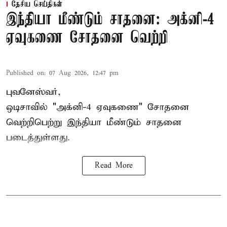
தேசிய செய்திகள்
இந்தியா மீண்டும் சாதனை: அக்னி-4
ஏவுகணை சோதனை வெற்றி
Published on
:
07 Aug 2026, 12:47 pm
புவனேஸ்வர்,
ஒடிசாவில் "அக்னி-4 ஏவுகணை" சோதனை
வெற்றிபெற்று இந்தியா மீண்டும் சாதனை
படைத்துள்ளது.
Read More