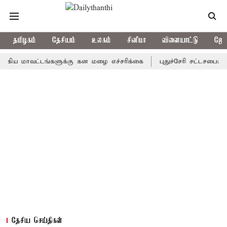
தமிழகம்
தேசியம்
உலகம்
சினிமா
விளையாட்டு
ஜோத
ாவட்டங்களுக்கு கன மழை எச்சரிக்கை
புதுச்சேரி சட்டசபையில் வரும
தேசிய செய்திகள்