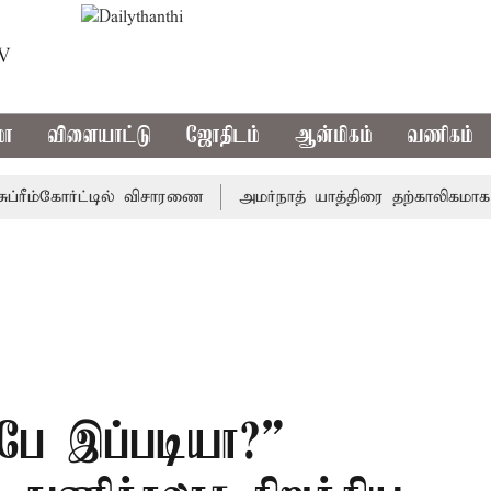
TV
மா
விளையாட்டு
ஜோதிடம்
ஆன்மிகம்
வணிகம்
ீம்கோர்ட்டில் விசாரணை
அமர்நாத் யாத்திரை தற்காலிகமாக நிறுத
்பே இப்படியா?” –