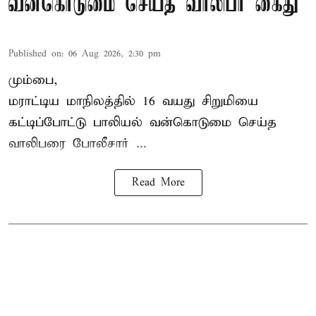
வன்கொடுமை செய்த வாலிபர் கைது
Published on
:
06 Aug 2026, 2:30 pm
மும்பை,
மராட்டிய மாநிலத்தில்
16 வயது
சிறுமி
யை
கட்டிப்போட்டு பாலியல் வன்கொடுமை செய்த
வாலிபரை போலீசார் ...
Read More