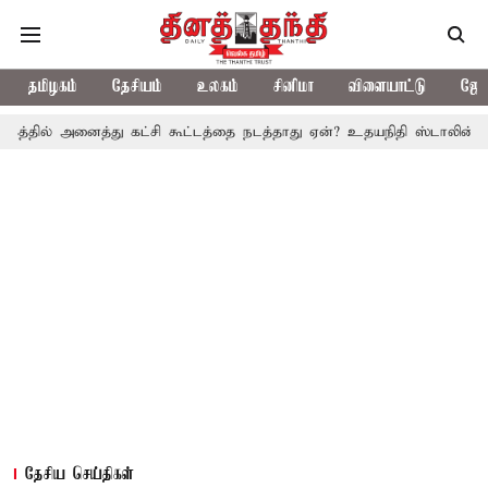
தமிழகம்
தேசியம்
உலகம்
சினிமா
விளையாட்டு
ஜோத
ைத்து கட்சி கூட்டத்தை நடத்தாது ஏன்? உதயநிதி ஸ்டாலின் கேள்வி
த
தேசிய செய்திகள்