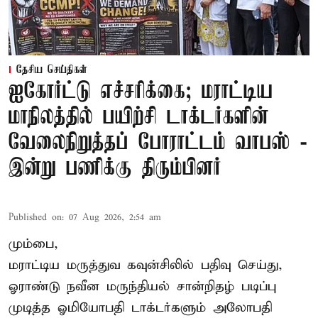
தேசிய செய்திகள்
ஐகோர்ட்டு எச்சரிக்கை; மராட்டிய
மாநிலத்தில் பயிற்சி டாக்டர்களின்
வேலைநிறுத்தப் போராட்டம் வாபஸ் -
இன்று பணிக்கு திரும்பினர்
Published on
:
07 Aug 2026, 2:54 am
மும்பை,
மராட்டிய மருத்துவ கவுன்சிலில் பதிவு செய்து,
ஓராண்டு நவீன மருந்தியல் சான்றிதழ் படிப்பு
முடித்த ஓமியோபதி டாக்டர்களும் அலோபதி