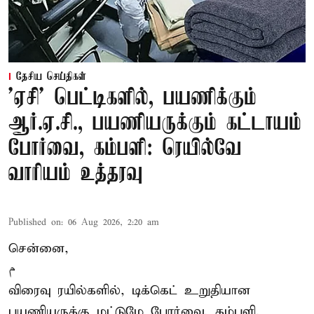
தேசிய செய்திகள்
'ஏசி' பெட்டிகளில், பயணிக்கும்
ஆர்.ஏ.சி., பயணியருக்கும் கட்டாயம்
போர்வை, கம்பளி: ரெயில்வே
வாரியம் உத்தரவு
Published on
:
06 Aug 2026, 2:20 am
சென்னை,
م
விரைவு ரயில்களில், டிக்கெட் உறுதியான
பயணியருக்கு மட்டுமே போர்வை, கம்பளி,