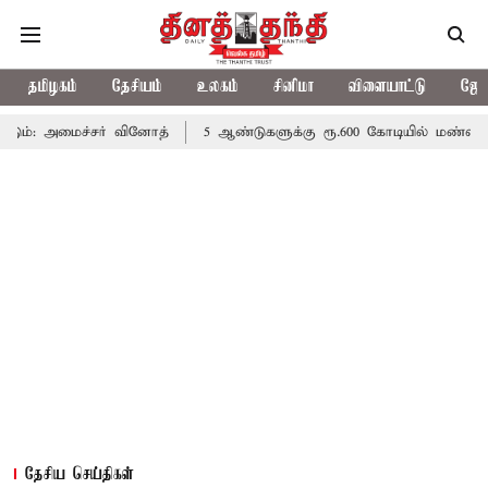
தமிழகம்
தேசியம்
உலகம்
சினிமா
விளையாட்டு
ஜோத
ச்சர் வினோத்
5 ஆண்டுகளுக்கு ரூ.600 கோடியில் மண்வள பாதுகாப்ப
தேசிய செய்திகள்