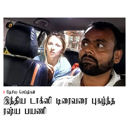
தேசிய செய்திகள்
இந்திய டாக்ஸி டிரைவரை புகழ்ந்த
ரஷ்ய பயணி