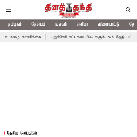
தமிழகம்
தேசியம்
உலகம்
சினிமா
விளையாட்டு
ஜோத
்சரிக்கை
புதுச்சேரி சட்டசபையில் வரும் 24ம் தேதி பட்ஜெட் தாக்கல் 
தேசிய செய்திகள்