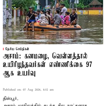
தேசிய செய்திகள்
அசாம்: கனமழை, வெள்ளத்தால்
உயிரிழந்தவர்கள் எண்ணிக்கை 97
ஆக உயர்வு
Published on
:
07 Aug 2026, 8:52 am
திஸ்பூர்,
அசாம் மாநிலத்தில் கடந்த சில நாட்களாக