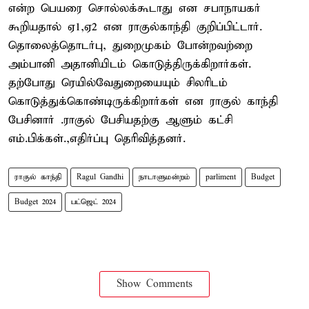
என்ற பெயரை சொல்லக்கூடாது என சபாநாயகர்
கூறியதால் ஏ1,ஏ2 என ராகுல்காந்தி குறிப்பிட்டார்.
தொலைத்தொடர்பு, துறைமுகம் போன்றவற்றை
அம்பானி அதானியிடம் கொடுத்திருக்கிறார்கள்.
தற்போது ரெயில்வேதுறையையும் சிலரிடம்
கொடுத்துக்கொண்டிருக்கிறார்கள் என ராகுல் காந்தி
பேசினார் .ராகுல் பேசியதற்கு ஆளும் கட்சி
எம்.பிக்கள்.,எதிர்ப்பு தெரிவித்தனர்.
ராகுல் காந்தி
Ragul Gandhi
நாடாளுமன்றம்
parliment
Budget
Budget 2024
பட்ஜெட் 2024
Show Comments