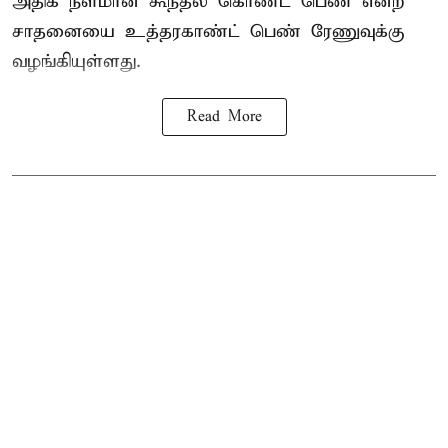
அதிக நீளமான கூந்தல் கொண்ட பெண் என்ற
சாதனையை உத்தரகாண்ட் பெண் ரேணுவுக்கு
வழங்கியுள்ளது.
Read More