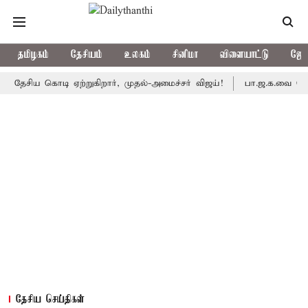
தமிழகம்
தேசியம்
உலகம்
சினிமா
விளையாட்டு
ஜோத
 கொடி ஏற்றுகிறார், முதல்-அமைச்சர் விஜய்!
பா.ஜ.க.வை நெருங்குகி
தேசிய செய்திகள்