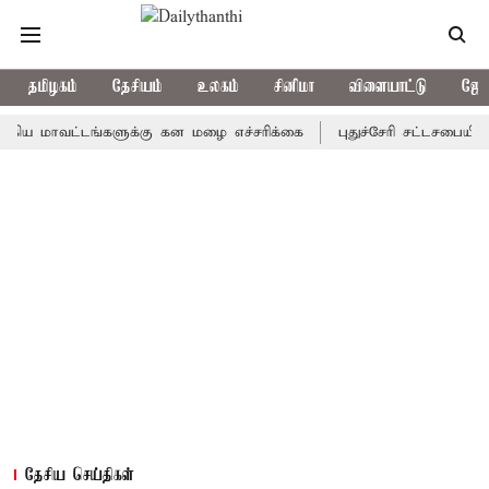
தமிழகம்
தேசியம்
உலகம்
சினிமா
விளையாட்டு
ஜோத
ாவட்டங்களுக்கு கன மழை எச்சரிக்கை
புதுச்சேரி சட்டசபையில் வரும்
தேசிய செய்திகள்