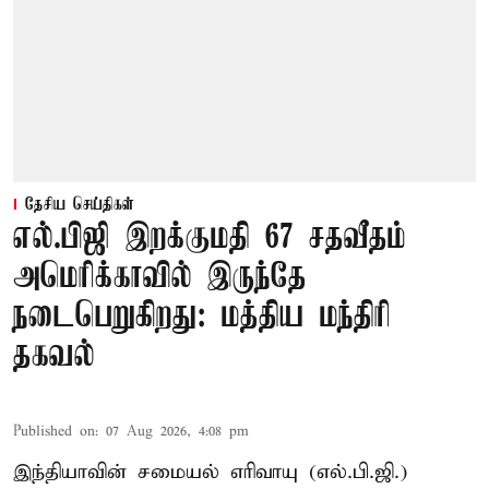
தேசிய செய்திகள்
எல்.பிஜி இறக்குமதி 67 சதவீதம்
அமெரிக்காவில் இருந்தே
நடைபெறுகிறது: மத்திய மந்திரி
தகவல்
Published on
:
07 Aug 2026, 4:08 pm
இந்தியாவின் சமையல் எரிவாயு (எல்.பி.ஜி.)