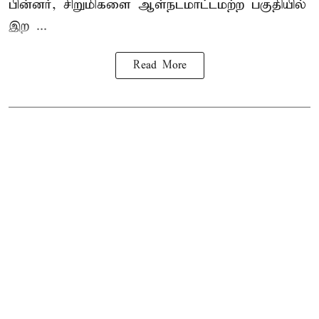
பின்னர், சிறுமிகளை ஆள்நடமாட்டமற்ற பகுதியில்
இற ...
Read More