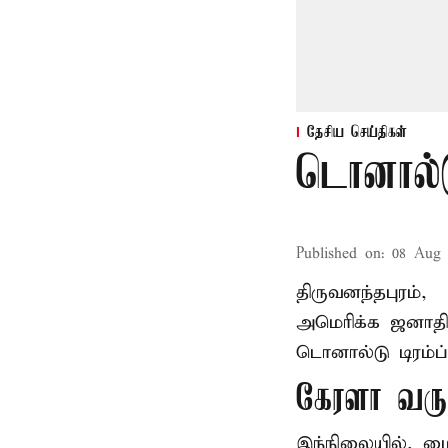
தேசிய செய்திகள்
டொனால்ட
Published on
:
08 Aug 
திருவனந்தபுரம்,
அமெரிக்க ஜனாத
டொனால்டு டிரம்ப்
கேரளா வர
இந்நிலையில், ம