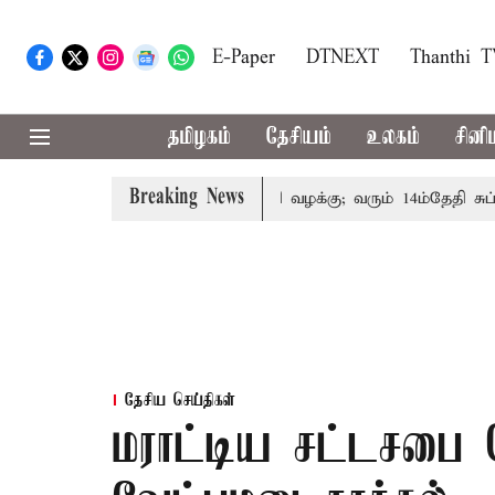
E-Paper
DTNEXT
Thanthi 
தமிழகம்
தேசியம்
உலகம்
சினி
Breaking News
் குடும்பத்தினருக்கு அரசுப்பணி வழக்கு; வரும் 14ம்தேதி சுப்ரீம்
தேசிய செய்திகள்
மராட்டிய சட்டசபை த