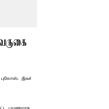
 வருகை
 புலோஸ். இவர்
்பட்ட பயணமாக