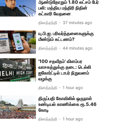
ஆண்டுதோறும் 1.80 லட்சம் பேர்
பலி: மத்திய மந்திரி நிதின்
கட்காரி வேதனை
தினத்தந்தி
37 minutes ago
யு.பி.ஐ. பரிவர்த்தனைகளுக்கு
மீண்டும் கட்டணம்?
தினத்தந்தி
44 minutes ago
'100 சதவீதம்' விளம்பர
வாசகத்துக்கு தடை: டெல்லி
ஐகோர்ட்டில் டாபர் நிறுவனம்
வழக்கு
தினத்தந்தி
1 hour ago
திருப்பதி கோவிலில் ஒருநாள்
உண்டியல் காணிக்கை ரூ.5.46
கோடி
தினத்தந்தி
1 hour ago