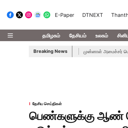
E-Paper
DTNEXT
Thanth
தமிழகம்
தேசியம்
உலகம்
சினி
Breaking News
ுதல்-அமைச்சர் விஜய் அழைப்பு
முன்னாள் அமைச்சர் பொன்முடிக்க
தேசிய செய்திகள்
பெண்களுக்கு ஆண் 