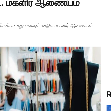
.பி. மகளிர் ஆணையம்
க்கக்கூடாது எனவும் மாநில மகளிர் ஆணையம்
R