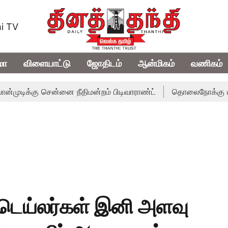
i TV
மா
விளையாட்டு
ஜோதிடம்
ஆன்மிகம்
வணிகம்
ு சென்னை நீதிமன்றம் பிடிவாராண்ட்
தொலைநோக்கு பார்வையுடன்
டெய்லர்கள் இனி அளவு