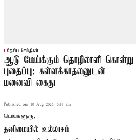
தேசிய செய்திகள்
ஆடு மேய்க்கும் தொழிலாளி கொன்று
புதைப்பு: கள்ளக்காதலனுடன்
மனைவி கைது
Published on
:
10 Aug 2026, 5:17 am
பெங்களூரு,
தனிமையில் உல்லாசம்