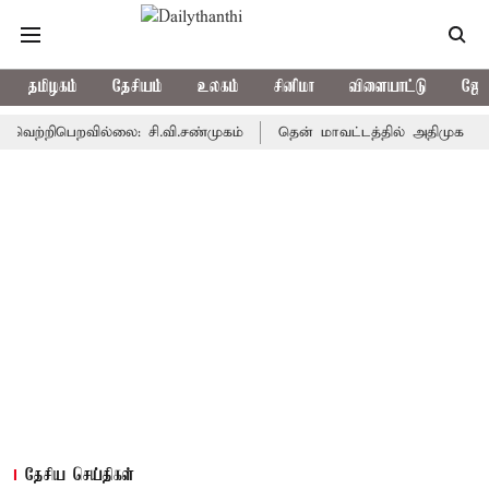
தமிழகம்
தேசியம்
உலகம்
சினிமா
விளையாட்டு
ஜோத
ிபெறவில்லை: சி.வி.சண்முகம்
தென் மாவட்டத்தில் அதிமுக பூஜ்ஜியம் -
தேசிய செய்திகள்