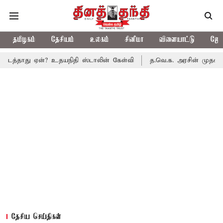
தமிழகம்
தேசியம்
உலகம்
சினிமா
விளையாட்டு
ஜோத
ஏன்? உதயநிதி ஸ்டாலின் கேள்வி
த.வெ.க. அரசின் முதல் பட்ஜெட்: மாற
தேசிய செய்திகள்