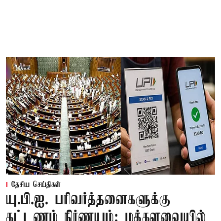
தேசிய செய்திகள்
யு.பி.ஐ. பரிவர்த்தனைகளுக்கு
கட்டணம் நிர்ணயம்; மக்களவையில்