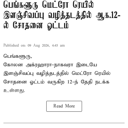
பெங்களூரு மெட்ரோ ரெயில்
இளஞ்சிவப்பு வழித்தடத்தில் ஆக.12-
ல் சோதனை ஓட்டம்
Published on
:
09 Aug 2026, 4:45 am
பெங்களூரு,
கோலன அக்ரஹாரா-நாகவரா இடையே
இளஞ்சிவப்பு வழித்தடத்தில் மெட்ரோ ரெயில்
சோதனை ஓட்டம் வருகிற 12-ந் தேதி நடக்க
உள்ளது.
Read More