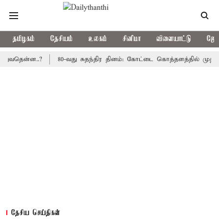
தமிழகம்
தேசியம்
உலகம்
சினிமா
விளையாட்டு
ஜோத
ன்ன..?
80-வது சுதந்திர தினம்: கோட்டை கொத்தளத்தில் முதல் முறைய
தேசிய செய்திகள்