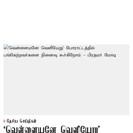
தேசிய செய்திகள்
‘வெள்ளையனே வெளியேறு’