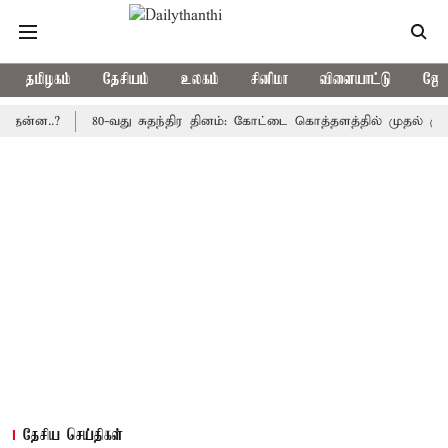
தமிழகம்
தேசியம்
உலகம்
சினிமா
விளையாட்டு
ஜோத
.?
80-வது சுதந்திர தினம்: கோட்டை கொத்தளத்தில் முதல் முறையாக 
தேசிய செய்திகள்