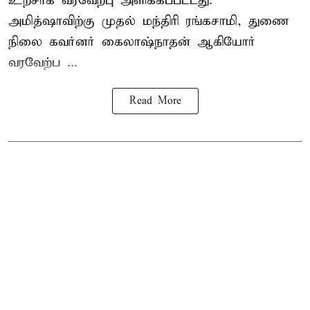
உற்சாக வரவேற்பு அளிக்கப்பட்டது.
அமித்ஷாவிற்கு முதல் மந்திரி ரங்கசாமி, துணை
நிலை கவர்னர் கைலாஷ்நாதன் ஆகியோர்
வரவேற்ப ...
Read More