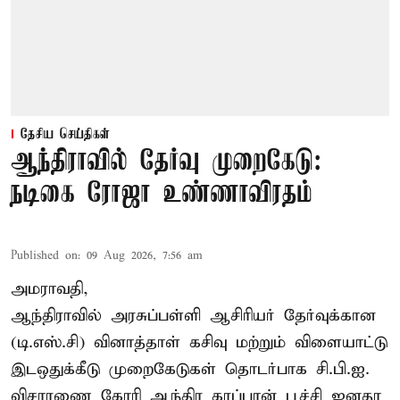
தேசிய செய்திகள்
ஆந்திராவில் தேர்வு முறைகேடு:
நடிகை ரோஜா உண்ணாவிரதம்
Published on
:
09 Aug 2026, 7:56 am
அமராவதி,
ஆந்திராவில் அரசுப்பள்ளி ஆசிரியர் தேர்வுக்கான
(டி.எஸ்.சி) வினாத்தாள் கசிவு மற்றும் விளையாட்டு
இடஒதுக்கீடு முறைகேடுகள் தொடர்பாக சி.பி.ஐ.
விசாரணை கோரி ஆந்திர கரப்பான் பூச்சி ஜனதா