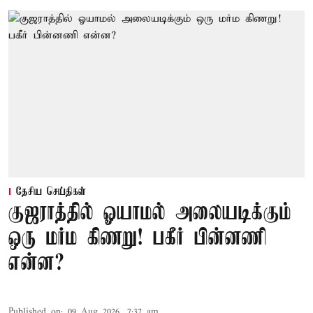
தேசிய செய்திகள்
குஜராத்தில் ஓயாமல் அலையடிக்கும்
ஒரு மர்ம கிணறு! பகீர் பின்னணி
என்ன?
Published on
:
09 Aug 2026, 7:37 am