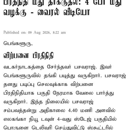
பிரதிநிதி மீது தாக்குதல்: 4 பேர் மீது
வழக்கு - வைரல் வீடியோ
Published on
:
09 Aug 2026, 8:22 am
பெங்களூரு,
விற்பனை பிரதிநிதி
வடகர்நாடகத்தை சேர்ந்தவர் பசவராஜ். இவர்
பெங்களூருவில் தங்கி படித்து வருகிறார். பசவராஜ்
தனது படிப்பு செலவுக்காக விற்பனை
பிரதிநிதியாக பகுதி நேரமாக வேலை பார்த்து
வருகிறார். இந்த நிலையில் பசவராஜ்
சம்பவத்தன்று அதிகாலை 4.40 மணி அளவில்
எலகங்கா நியூ டவுன் 4-வது ஸ்டேஜ் பகுதியில்
பொருளை டெலிவரி செய்துவிட்டு ஸ்கூட்டரில்