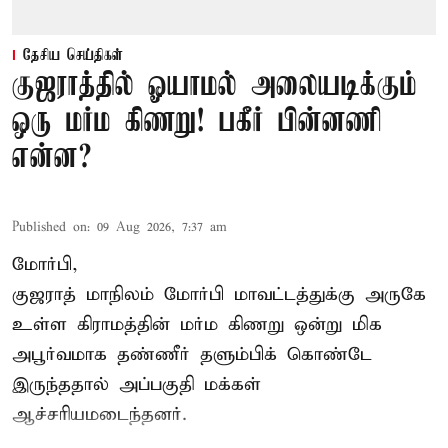
தேசிய செய்திகள்
குஜராத்தில் ஓயாமல் அலையடிக்கும்
ஒரு மர்ம கிணறு! பகீர் பின்னணி
என்ன?
Published on
:
09 Aug 2026, 7:37 am
மோர்பி,
குஜராத் மாநிலம் மோர்பி மாவட்டத்துக்கு அருகே
உள்ள கிராமத்தின் மர்ம கிணறு ஒன்று மிக
அபூர்வமாக தண்ணீர் தளும்பிக் கொண்டே
இருந்ததால் அப்பகுதி மக்கள்
ஆச்சரியமடைந்தனர்.