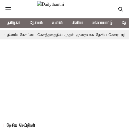
தமிழகம்
தேசியம்
உலகம்
சினிமா
விளையாட்டு
ஜோத
ினம்: கோட்டை கொத்தளத்தில் முதல் முறையாக தேசிய கொடி ஏற்றுகிறார், 
தேசிய செய்திகள்