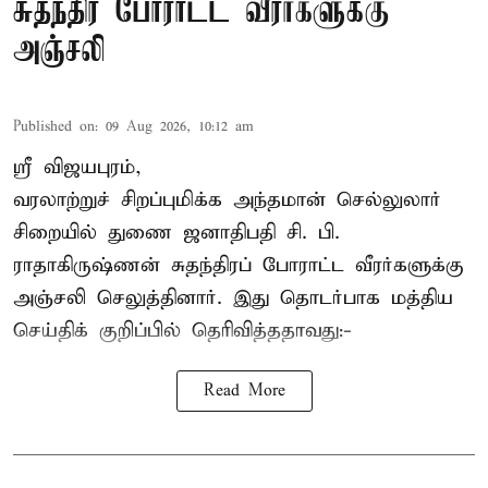
சுதந்திர போராட்ட வீரர்களுக்கு
அஞ்சலி
Published on
:
09 Aug 2026, 10:12 am
ஸ்ரீ விஜயபுரம்,
வரலாற்றுச் சிறப்புமிக்க அந்தமான் செல்லுலார்
சிறையில் துணை ஜனாதிபதி
சி. பி.
ராதாகிருஷ்ணன்
சுதந்திரப் போராட்ட வீரர்களுக்கு
அஞ்சலி செலுத்தினார். இது தொடர்பாக மத்திய
செய்திக் குறிப்பில் தெரிவித்ததாவது:-
Read More