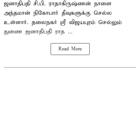
ஜனாதிபதி
சி.பி. ராதாகிருஷ்ணன்
நாளை
அந்தமான் நிகோபார் தீவுகளுக்கு செல்ல
உள்ளார். தலைநகர் ஸ்ரீ விஜயபுரம் செல்லும்
துணை ஜனாதிபதி ராத ...
Read More