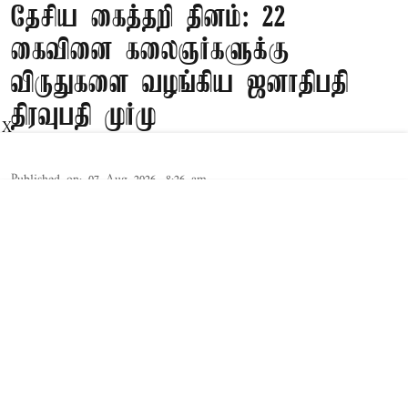
தேசிய கைத்தறி தினம்: 22
கைவினை கலைஞர்களுக்கு
விருதுகளை வழங்கிய ஜனாதிபதி
திரவுபதி முர்மு
X
Published on
:
07 Aug 2026, 8:26 am
புதுடெல்லி,
இந்தியாவின் பல நூற்றாண்டுகள் பழமையான
நெசவு மரபுகளையும், அவற்றை அழியாமல்
பாதுகாத்து வரும் கைவினை கலைஞர்களையும்
சிறப்பிக்கும் வகையில், தேசிய கைத்தறி
தினத்தை முன்னிட்டு ஜனாதிபதி திரௌபதி முர்மு
22 சிறந்த நெசவாளர்கள், வடிவமைப்பாளர்கள்,
கூட்டுறவு சங்கங்கள் மற்றும்