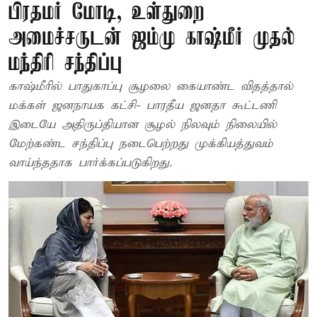
பிரதமர் மோடி, உள்துறை
அமைச்சருடன் ஜம்மு காஷ்மீர் முதல்
மந்திரி சந்திப்பு
காஷ்மீரில் பாதுகாப்பு சூழலை கையாண்ட விதத்தால்
மக்கள் ஜனநாயக கட்சி- பாரதீய ஜனதா கூட்டணி
இடையே அதிருப்தியான சூழல் நிலவும் நிலையில்
மேற்கண்ட சந்திப்பு நடைபெற்றது முக்கியத்துவம்
வாய்ந்ததாக பார்க்கப்படுகிறது.