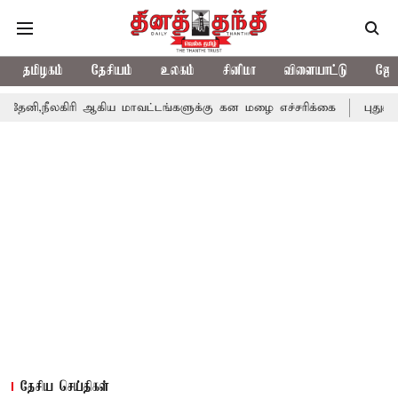
தமிழகம்
தேசியம்
உலகம்
சினிமா
விளையாட்டு
ஜோத
ிரி ஆகிய மாவட்டங்களுக்கு கன மழை எச்சரிக்கை
புதுச்சேரி சட்டச
தேசிய செய்திகள்