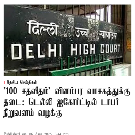
தேசிய செய்திகள்
'100 சதவீதம்' விளம்பர வாசகத்துக்கு
தடை: டெல்லி ஐகோர்ட்டில் டாபர்
நிறுவனம் வழக்கு
Published on
:
06 Aug 2026, 3:44 pm