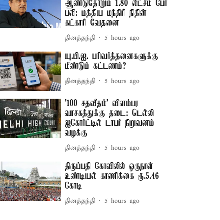
ஆண்டுதோறும் 1.80 லட்சம் பேர்
பலி: மத்திய மந்திரி நிதின்
கட்காரி வேதனை
தினத்தந்தி
5 hours ago
யு.பி.ஐ. பரிவர்த்தனைகளுக்கு
மீண்டும் கட்டணம்?
தினத்தந்தி
5 hours ago
'100 சதவீதம்' விளம்பர
வாசகத்துக்கு தடை: டெல்லி
ஐகோர்ட்டில் டாபர் நிறுவனம்
வழக்கு
தினத்தந்தி
5 hours ago
திருப்பதி கோவிலில் ஒருநாள்
உண்டியல் காணிக்கை ரூ.5.46
கோடி
தினத்தந்தி
5 hours ago