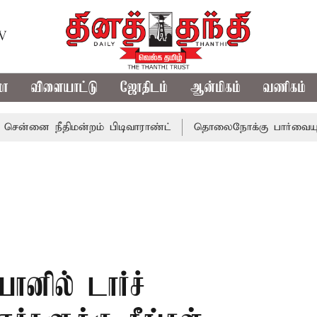
TV
மா
விளையாட்டு
ஜோதிடம்
ஆன்மிகம்
வணிகம்
நீதிமன்றம் பிடிவாராண்ட்
தொலைநோக்கு பார்வையுடன் கூடி
ோனில் டார்ச்