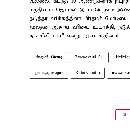
இல்லை. கடந்த 10 ஆண்டுகளாக நடந்த ந
மத்திய பட்ஜெட்டில் இடம் பெறவும் இல்
நடுத்தர வர்க்கத்தினர் பிரதமர் மோடியை
மூலதன ஆதாய வரியை உயர்த்தி, நடுத்த
தாக்கிவிட்டார்" என்று அவர் கூறினார்.
பிரதமர் மோடி
வேலைவாய்ப்பு
PMMod
நாடாளுமன்றம்
RahulGandhi
மக்களவ
Sh