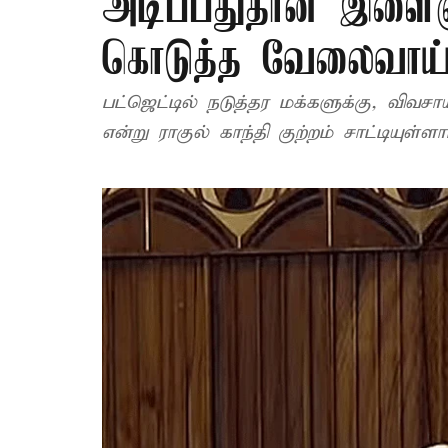
அடிப்பதுதான் இளைஞர
கொடுத்த வேலைவாய்ப்ப
பட்ஜெட்டில் நடுத்தர மக்களுக்கு, விவ
என்று ராகுல் காந்தி குற்றம் சாட்டியுள்ளார