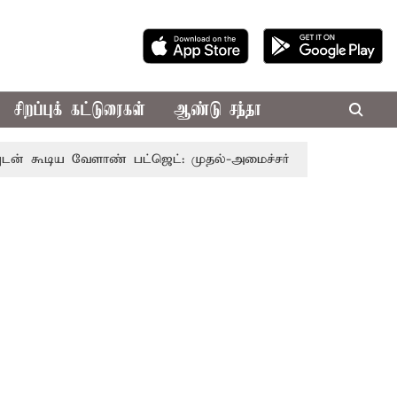
சிறப்புக் கட்டுரைகள்
ஆண்டு சந்தா
ய வேளாண் பட்ஜெட்: முதல்-அமைச்சர் விஜய்
தமிழக அரசியலி