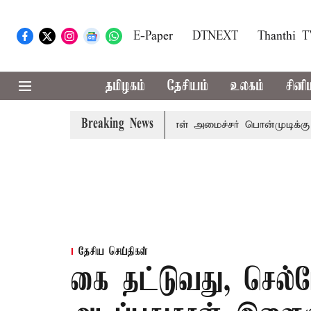
E-Paper
DTNEXT
Thanthi 
தமிழகம்
தேசியம்
உலகம்
சினி
Breaking News
் விஜய் அழைப்பு
முன்னாள் அமைச்சர் பொன்முடிக்கு சென்னை 
தேசிய செய்திகள்
கை தட்டுவது, செல்ப