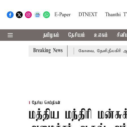
E-Paper
DTNEXT
Thanthi 
தமிழகம்
தேசியம்
உலகம்
சினி
Breaking News
க்கை வாபஸ் பெற்றார் சங்கீதா
கோவை, தேனி,நீலகிரி ஆகிய ம
தேசிய செய்திகள்
மத்திய மந்திரி மன்ச