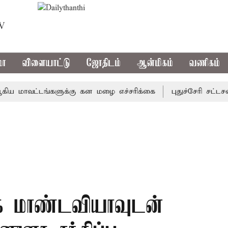
TV
மா
விளையாட்டு
ஜோதிடம்
ஆன்மிகம்
வணிகம்
ாவட்டங்களுக்கு கன மழை எச்சரிக்கை
புதுச்சேரி சட்டசபையி
ுக் மாண்டவியாவுடன்