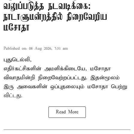
வலுப்படுத்த நடவடிக்கை:
நாடாளுமன்றத்தில் நிறைவேறிய
மசோதா
Published on
:
08 Aug 2026, 7:51 am
புதுடெல்லி,
எதிர்கட்சிகளின் அமளிக்கிடையே, மசோதா
விவாதமின்றி நிறைவேற்றப்பட்டது. இதன்மூலம்
இரு அவைகளின் ஒப்புதலையும் மசோதா பெற்று
விட்டது.
Read More