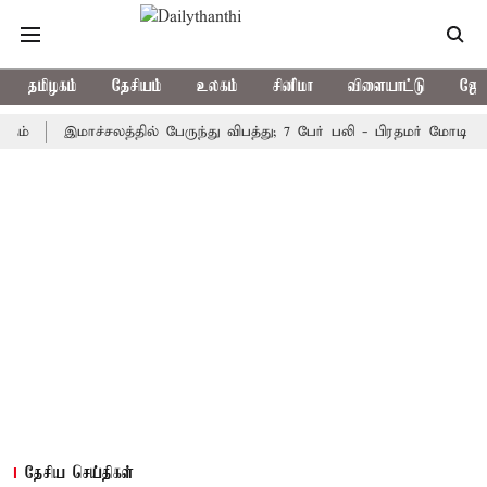
தமிழகம்
தேசியம்
உலகம்
சினிமா
விளையாட்டு
ஜோத
இமாச்சலத்தில் பேருந்து விபத்து; 7 பேர் பலி - பிரதமர் மோடி இரங்கல்
தேசிய செய்திகள்