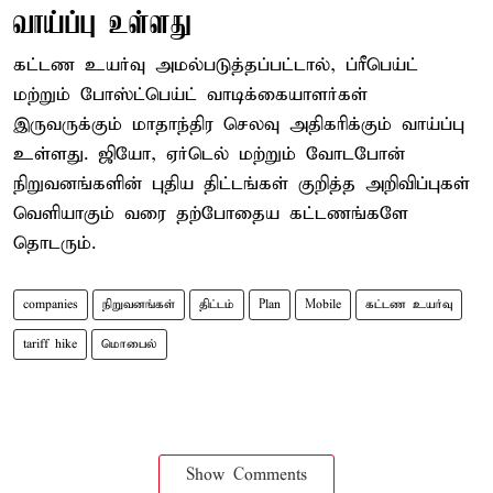
வாய்ப்பு உள்ளது
கட்டண உயர்வு அமல்படுத்தப்பட்டால், ப்ரீபெய்ட்
மற்றும் போஸ்ட்பெய்ட் வாடிக்கையாளர்கள்
இருவருக்கும் மாதாந்திர செலவு அதிகரிக்கும் வாய்ப்பு
உள்ளது. ஜியோ, ஏர்டெல் மற்றும் வோடபோன்
நிறுவனங்களின் புதிய திட்டங்கள் குறித்த அறிவிப்புகள்
வெளியாகும் வரை தற்போதைய கட்டணங்களே
தொடரும்.
companies
நிறுவனங்கள்
திட்டம்
Plan
Mobile
கட்டண உயர்வு
tariff hike
மொபைல்
Show Comments