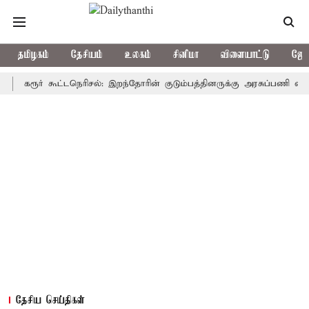
தமிழகம்
தேசியம்
உலகம்
சினிமா
விளையாட்டு
ஜோத
ரூர் கூட்டநெரிசல்: இறந்தோரின் குடும்பத்தினருக்கு அரசுப்பணி வழக்கு; வர
தேசிய செய்திகள்