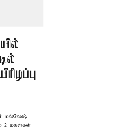
ில்
டில்
ிரிழப்பு
வர் மல்லேஷ்
ற 2 மகள்கள்