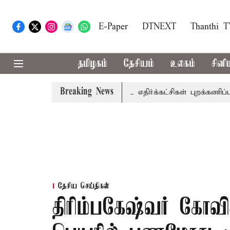
E-Paper
DTNEXT
Thanthi 
தமிழகம்
தேசியம்
உலகம்
சினி
Breaking News
.தி.மு.க., தி.மு.க. உள்ளிட்ட எதிர்க்கட்சிகள் புறக்கணிப்பு
தேசிய செய்திகள்
திரிம்பகேஷ்வர் கோவில