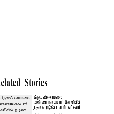
elated Stories
திருவண்ணாமலை
அண்ணாமலையார் கோவிலில்
நடிகை ஸ்ரீலீலா சாமி தரிசனம்