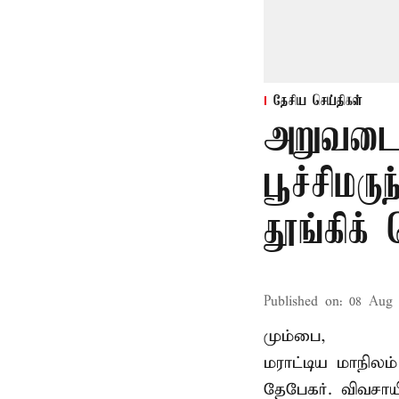
தேசிய செய்திகள்
அறுவடை
பூச்சிமரு
தூங்கிக்
Published on
:
08 Aug 
மும்பை,
மராட்டிய மாநிலம்
தேபேகர். விவசா