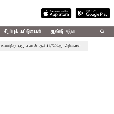
சிறப்புக் கட்டுரைகள்
ஆண்டு சந்தா
ு ஒரு சவரன் ரூ.1,11,720க்கு விற்பனை
திருவண்ணாமலை கோவி